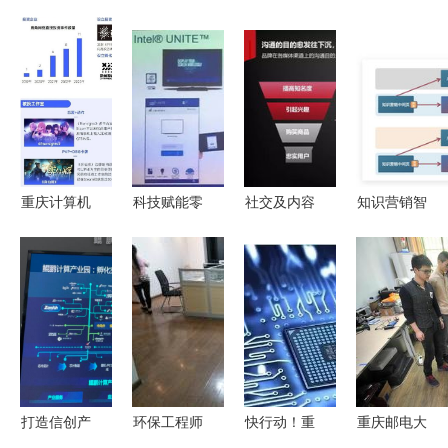
重庆计算机
科技赋能零
社交及内容
知识营销智
软硬件研发
售 40位
营销领域10
能咨询页升
及销售行业
CIO走进英
大不容忽视
级 咨询监
趋势与潜力
特尔亚太研
的发展趋势
控范围拓展
报告 国内
发中心，共
——重庆计
与实践案例
收入创新
话数智未来
算机软硬件
解读——重
高，但明年
研发及销售
庆计算机软
挑战更大
行业视角
硬件研发及
打造信创产
环保工程师
快行动！重
重庆邮电大
销售视角