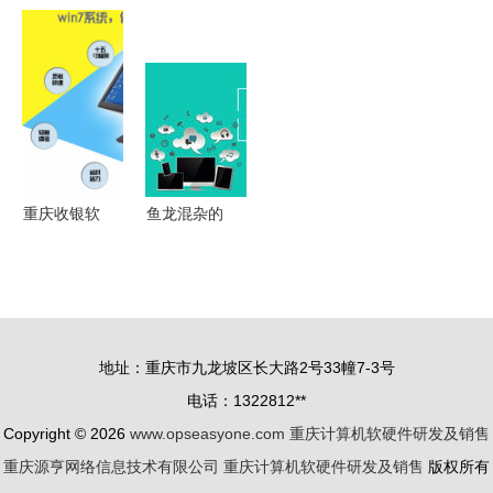
业高地 助
在重庆计算
庆市技术创
学 IT人才
力信创产业
机软硬件研
新与应用示
的摇篮与王
高质量发展
发与销售中
范产业类重
牌专业解析
——重庆计
的绿色使命
点研发项目
算机软硬件
与技术应用
申报开启，
研发及销售
助力计算机
新篇章
软硬件研发
重庆收银软
鱼龙混杂的
及销售腾飞
硬件及会员
智能营销名
管理系统
片市场，壹
从技术研发
脉智能名片
到高清细节
凭何傲视群
地址：重庆市九龙坡区长大路2号33幢7-3号
图解析
雄
电话：1322812**
Copyright © 2026
www.opseasyone.com
重庆计算机软硬件研发及销售
重庆源亨网络信息技术有限公司
重庆计算机软硬件研发及销售
版权所有